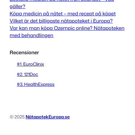
gäller?
Köpa medicin på nätet – med recept på köpet
Vilket är det billigaste nätapoteket i Europa?
Var kan man köpa Ozempic online? Nätapoteken
med behandlingen
Recensioner
#1. EuroClinix
#2. 121Doc
#3. HealthExpress
© 2025
NätapotekEuropa.se