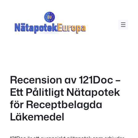
Hoppa
till
innehåll
Recension av 121Doc –
Ett Pålitligt Nätapotek
för Receptbelagda
Läkemedel