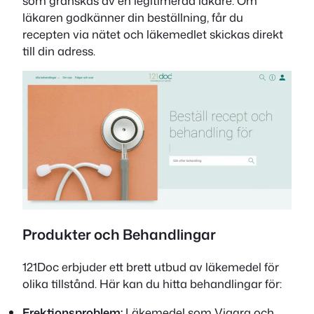
som granskas av en legitimerad läkare. Om
läkaren godkänner din beställning, får du
recepten via nätet och läkemedlet skickas direkt
till din adress.
Produkter och Behandlingar
121Doc erbjuder ett brett utbud av läkemedel för
olika tillstånd. Här kan du hitta behandlingar för:
Erektionsproblem:
Läkemedel som Viagra och